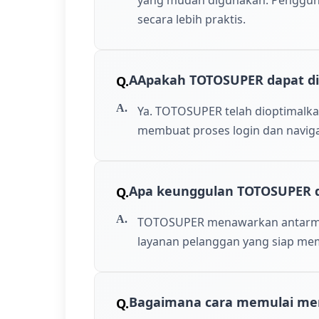
yang mudah digunakan. Pengguna
secara lebih praktis.
AApakah TOTOSUPER dapat di
Ya. TOTOSUPER telah dioptimalka
membuat proses login dan navigas
Apa keunggulan TOTOSUPER d
TOTOSUPER menawarkan antarmuka
layanan pelanggan yang siap mem
Bagaimana cara memulai me