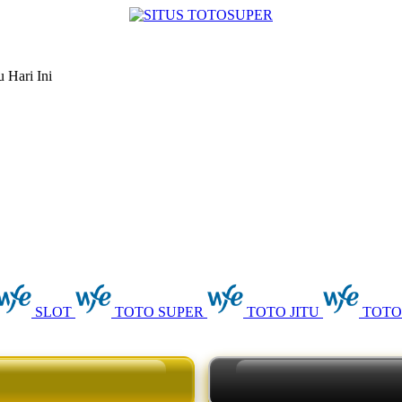
 Hari Ini
SLOT
TOTO SUPER
TOTO JITU
TOTO