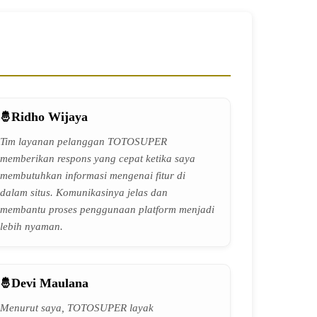
Ridho Wijaya
Tim layanan pelanggan TOTOSUPER
memberikan respons yang cepat ketika saya
membutuhkan informasi mengenai fitur di
dalam situs. Komunikasinya jelas dan
membantu proses penggunaan platform menjadi
lebih nyaman.
Devi Maulana
Menurut saya, TOTOSUPER layak