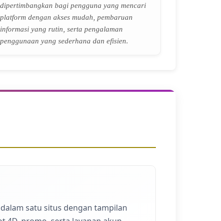
dipertimbangkan bagi pengguna yang mencari
platform dengan akses mudah, pembaruan
informasi yang rutin, serta pengalaman
penggunaan yang sederhana dan efisien.
alam satu situs dengan tampilan