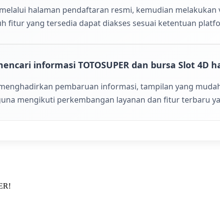
lalui halaman pendaftaran resmi, kemudian melakukan ve
ruh fitur yang tersedia dapat diakses sesuai ketentuan platf
cari informasi TOTOSUPER dan bursa Slot 4D har
enghadirkan pembaruan informasi, tampilan yang mudah d
na mengikuti perkembangan layanan dan fitur terbaru yan
ER!