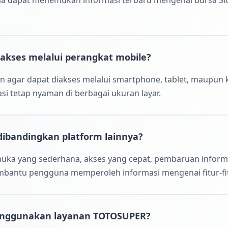
 dapat menemukan informasi terbaru mengenai bursa Slot
akses melalui perangkat mobile?
n agar dapat diakses melalui smartphone, tablet, maupun 
i tetap nyaman di berbagai ukuran layar.
ibandingkan platform lainnya?
 yang sederhana, akses yang cepat, pembaruan informas
bantu pengguna memperoleh informasi mengenai fitur-fit
nggunakan layanan TOTOSUPER?