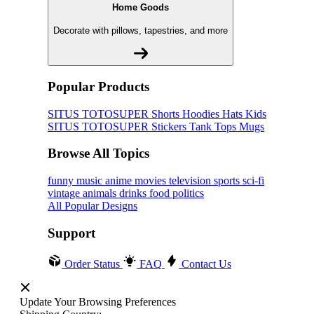
Home Goods
Decorate with pillows, tapestries, and more
Popular Products
SITUS TOTOSUPER
Shorts
Hoodies
Hats
Kids
SITUS TOTOSUPER
Stickers
Tank Tops
Mugs
Browse All Topics
funny
music
anime
movies
television
sports
sci-fi
vintage
animals
drinks
food
politics
All Popular Designs
Support
Order Status
FAQ
Contact Us
Update Your Browsing Preferences