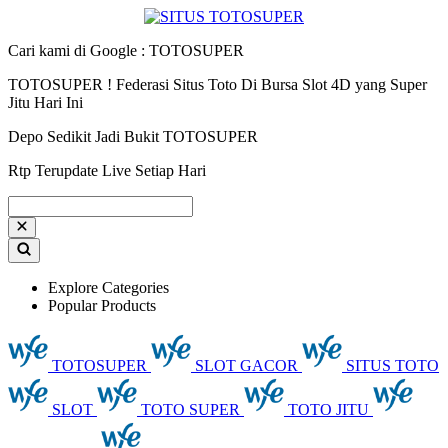
Cari kami di Google : TOTOSUPER
TOTOSUPER ! Federasi Situs Toto Di Bursa Slot 4D yang Super
Jitu Hari Ini
Depo Sedikit Jadi Bukit TOTOSUPER
Rtp Terupdate Live Setiap Hari
Explore Categories
Popular Products
TOTOSUPER
SLOT GACOR
SITUS TOTO
SLOT
TOTO SUPER
TOTO JITU