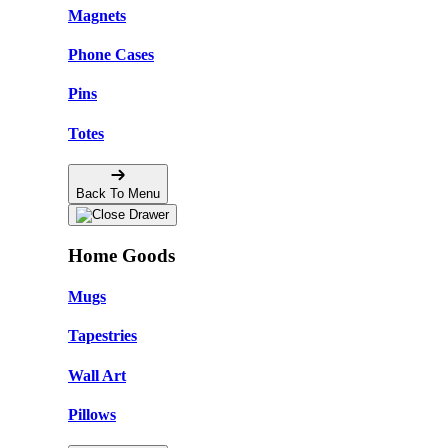
Magnets
Phone Cases
Pins
Totes
Back To Menu
Home Goods
Mugs
Tapestries
Wall Art
Pillows