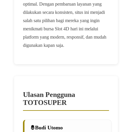
optimal. Dengan pembaruan layanan yang
dilakukan secara konsisten, situs ini menjadi
salah satu pilihan bagi mereka yang ingin
menikmati bursa Slot 4D hari ini melalui
platform yang modern, responsif, dan mudah
digunakan kapan saja.
Ulasan Pengguna
TOTOSUPER
Budi Utomo